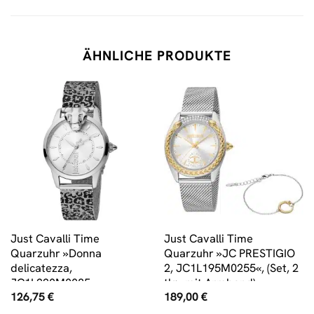
ÄHNLICHE PRODUKTE
Just Cavalli Time
Just Cavalli Time
Quarzuhr »Donna
Quarzuhr »JC PRESTIGIO
delicatezza,
2, JC1L195M0255«, (Set, 2
JC1L220M0085«
tlg., mit Armband)
126,75
€
189,00
€