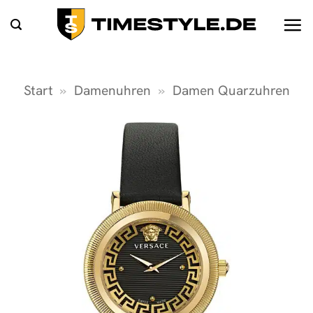
Zum
Inhalt
springen
Start
»
Damenuhren
»
Damen Quarzuhren