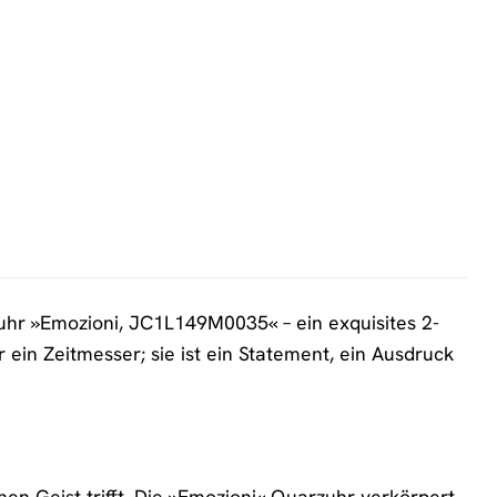
hr »Emozioni, JC1L149M0035« – ein exquisites 2-
r ein Zeitmesser; sie ist ein Statement, ein Ausdruck
chen Geist trifft. Die »Emozioni« Quarzuhr verkörpert