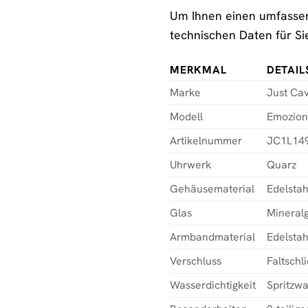
Um Ihnen einen umfassend
technischen Daten für S
MERKMAL
DETAIL
Marke
Just Cav
Modell
Emozion
Artikelnummer
JC1L14
Uhrwerk
Quarz
Gehäusematerial
Edelstah
Glas
Mineralg
Armbandmaterial
Edelstah
Verschluss
Faltschl
Wasserdichtigkeit
Spritzwa