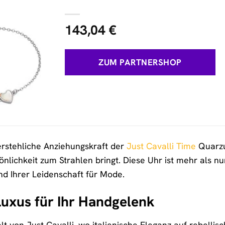
143,04
€
ZUM PARTNERSHOP
erstehliche Anziehungskraft der
Just Cavalli Time
Quarzu
sönlichkeit zum Strahlen bringt. Diese Uhr ist mehr als nu
 und Ihrer Leidenschaft für Mode.
uxus für Ihr Handgelenk
lt von Just Cavalli, wo italienische Eleganz auf rebellis