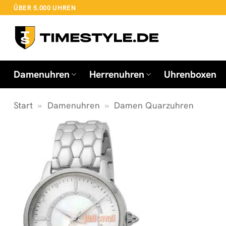
Zum
ÜBER 5.000 UHREN
Inhalt
springen
Damenuhren
Herrenuhren
Uhrenboxen
Start
»
Damenuhren
»
Damen Quarzuhren