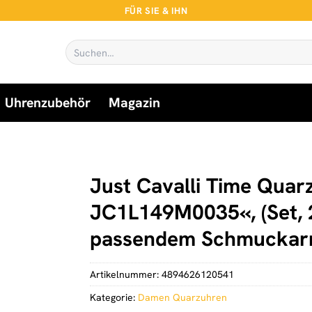
FÜR SIE & IHN
Suchen
nach:
Uhrenzubehör
Magazin
Just Cavalli Time Quar
JC1L149M0035«, (Set, 2 t
passendem Schmuckar
Artikelnummer:
4894626120541
Kategorie:
Damen Quarzuhren