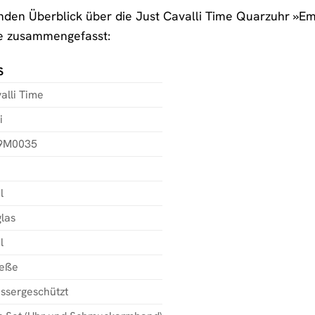
en Überblick über die Just Cavalli Time Quarzuhr »Emoz
ie zusammengefasst:
S
alli Time
i
9M0035
l
las
l
ieße
ssergeschützt