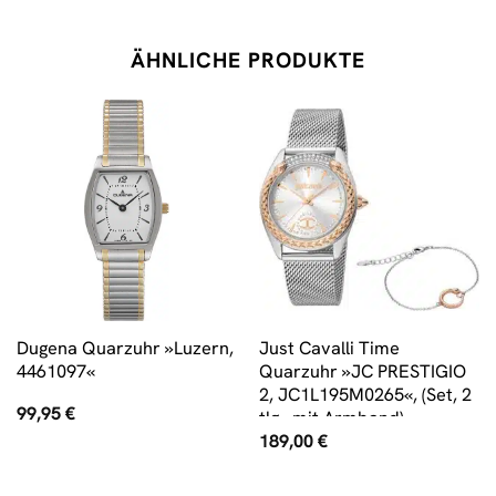
ÄHNLICHE PRODUKTE
Dugena Quarzuhr »Luzern,
Just Cavalli Time
4461097«
Quarzuhr »JC PRESTIGIO
2, JC1L195M0265«, (Set, 2
99,95
€
tlg., mit Armband)
189,00
€