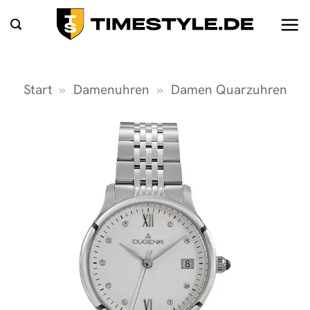
Zum
Inhalt
springen
Start
»
Damenuhren
»
Damen Quarzuhren