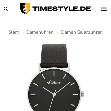
Zum
Inhalt
springen
Start
»
Damenuhren
»
Damen Quarzuhren