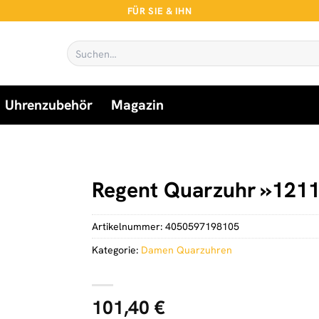
FÜR SIE & IHN
Suchen
nach:
Uhrenzubehör
Magazin
Regent Quarzuhr »1211
Artikelnummer:
4050597198105
Kategorie:
Damen Quarzuhren
101,40
€