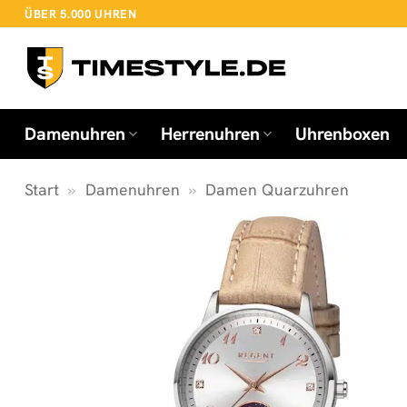
Zum
ÜBER 5.000 UHREN
Inhalt
springen
Damenuhren
Herrenuhren
Uhrenboxen
Start
»
Damenuhren
»
Damen Quarzuhren