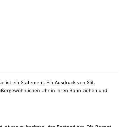
 ist ein Statement. Ein Ausdruck von Stil,
ußergewöhnlichen Uhr in ihren Bann ziehen und
d, etwas zu besitzen, das Bestand hat. Die Regent