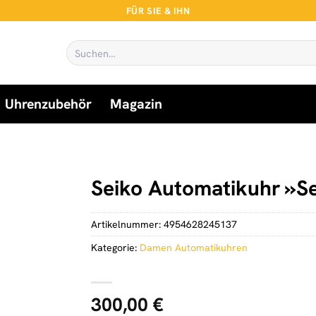
FÜR SIE & IHN
Suchen
nach:
Uhrenzubehör
Magazin
Seiko Automatikuhr »S
Artikelnummer:
4954628245137
Kategorie:
Damen Automatikuhren
300,00
€