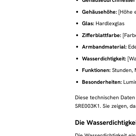
Gehäusehöhe:
[Höhe 
Glas:
Hardlexglas
Zifferblattfarbe:
[Farb
Armbandmaterial:
Ede
Wasserdichtigkeit:
[Was
Funktionen:
Stunden, 
Besonderheiten:
Lumin
Diese technischen Daten g
SRE003K1. Sie zeigen, da
Die Wasserdichtigkei
Die Wasserdichtigkeit ein