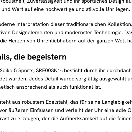
obustheit, Zuverlässigkeit und ihr sportliches Design aus.
 und Wert auf eine hochwertige und stilvolle Uhr legen.
derne Interpretation dieser traditionsreichen Kollektion
tiven Designelementen und modernster Technologie. Das E
 die Herzen von Uhrenliebhabern auf der ganzen Welt hö
ls, die begeistern
Seiko 5 Sports, SRE003K1« besticht durch ihr durchdacht
det wurden. Jedes Detail wurde sorgfältig ausgewählt u
etisch ansprechend als auch funktional ist.
eht aus robustem Edelstahl, das für seine Langlebigkeit
or äußeren Einflüssen und verleiht der Uhr eine edle Opt
ast zu erzeugen, der die Aufmerksamkeit auf die feinen 