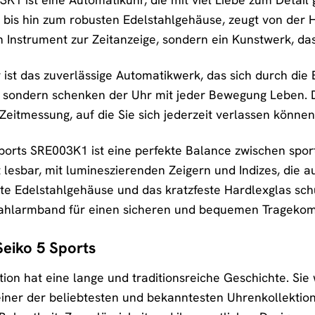
t bis hin zum robusten Edelstahlgehäuse, zeugt von de
in Instrument zur Zeitanzeige, sondern ein Kunstwerk, da
 ist das zuverlässige Automatikwerk, das sich durch die
e, sondern schenken der Uhr mit jeder Bewegung Leben.
Zeitmessung, auf die Sie sich jederzeit verlassen können
ports SRE003K1 ist eine perfekte Balance zwischen sport
gut lesbar, mit lumineszierenden Zeigern und Indizes, die
te Edelstahlgehäuse und das kratzfeste Hardlexglas schü
ahlarmband für einen sicheren und bequemen Tragekomf
Seiko 5 Sports
ktion hat eine lange und traditionsreiche Geschichte. Si
einer der beliebtesten und bekanntesten Uhrenkollektion