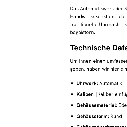
Das Automatikwerk der Se
Handwerkskunst und die Le
traditionelle Uhrmacherk
begeistern.
Technische Dat
Um Ihnen einen umfassen
geben, haben wir hier ein
Uhrwerk:
Automatik
Kaliber:
[Kaliber einfü
Gehäusematerial:
Edel
Gehäuseform:
Rund
Gehäusedurchmesser