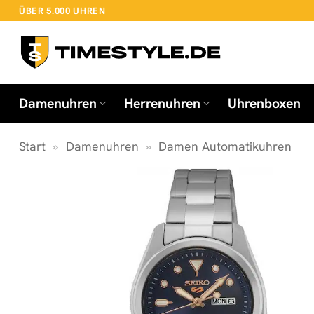
Zum
ÜBER 5.000 UHREN
Inhalt
springen
Damenuhren
Herrenuhren
Uhrenboxen
Start
»
Damenuhren
»
Damen Automatikuhren