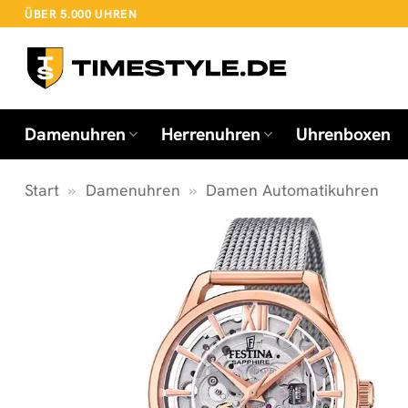
Zum
ÜBER 5.000 UHREN
Inhalt
springen
Damenuhren
Herrenuhren
Uhrenboxen
Start
»
Damenuhren
»
Damen Automatikuhren