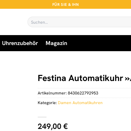
FÜR SIE & IHN
Suchen
nach:
Uhrenzubehör
Magazin
Festina Automatikuhr 
Artikelnummer:
8430622792953
Kategorie:
Damen Automatikuhren
249,00
€