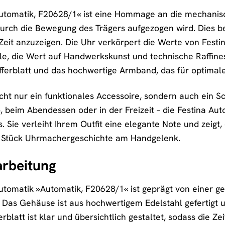
Automatik, F20628/1« ist eine Hommage an die mechanis
urch die Bewegung des Trägers aufgezogen wird. Dies be
 Zeit anzuzeigen. Die Uhr verkörpert die Werte von Festina
lle, die Wert auf Handwerkskunst und technische Raffin
Zifferblatt und das hochwertige Armband, das für optimal
icht nur ein funktionales Accessoire, sondern auch ein S
, beim Abendessen oder in der Freizeit – die Festina Au
s. Sie verleiht Ihrem Outfit eine elegante Note und zeigt,
in Stück Uhrmachergeschichte am Handgelenk.
arbeitung
Automatik »Automatik, F20628/1« ist geprägt von einer 
Das Gehäuse ist aus hochwertigem Edelstahl gefertigt 
erblatt ist klar und übersichtlich gestaltet, sodass die Z