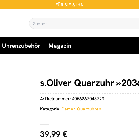
FÜR SIE & IHN
Suchen
nach:
Uhrenzubehör
Magazin
s.Oliver Quarzuhr »203
Artikelnummer:
4056867048729
Kategorie:
Damen Quarzuhren
39,99
€