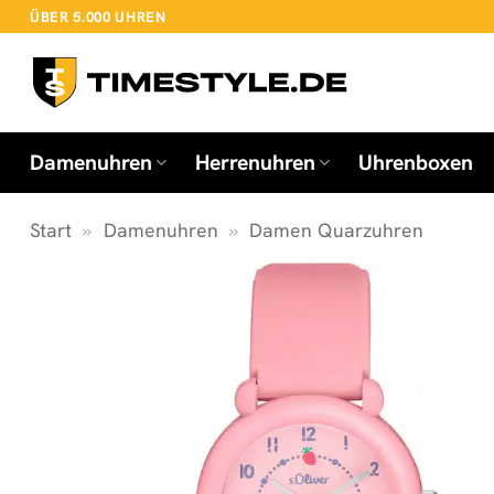
Zum
ÜBER 5.000 UHREN
Inhalt
springen
Damenuhren
Herrenuhren
Uhrenboxen
Start
»
Damenuhren
»
Damen Quarzuhren