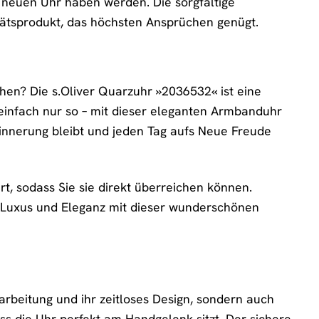
er neuen Uhr haben werden. Die sorgfältige
itätsprodukt, das höchsten Ansprüchen genügt.
en? Die s.Oliver Quarzuhr »2036532« ist eine
infach nur so – mit dieser eleganten Armbanduhr
Erinnerung bleibt und jeden Tag aufs Neue Freude
t, sodass Sie sie direkt überreichen können.
 Luxus und Eleganz mit dieser wunderschönen
rbeitung und ihr zeitloses Design, sondern auch
ass die Uhr perfekt am Handgelenk sitzt. Der sichere