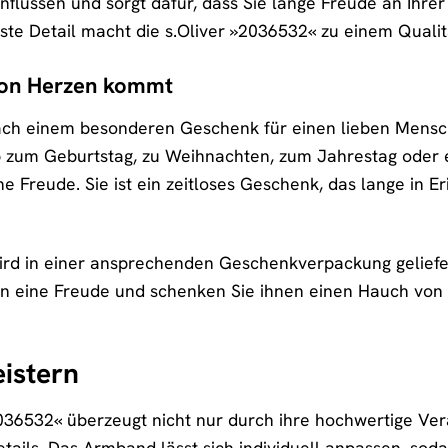
inflüssen und sorgt dafür, dass Sie lange Freude an Ihr
inste Detail macht die s.Oliver »2036532« zu einem Qual
von Herzen kommt
nach einem besonderen Geschenk für einen lieben Mensch
 zum Geburtstag, zu Weihnachten, zum Jahrestag oder e
ne Freude. Sie ist ein zeitloses Geschenk, das lange in 
ird in einer ansprechenden Geschenkverpackung geliefer
en eine Freude und schenken Sie ihnen einen Hauch von
eistern
036532« überzeugt nicht nur durch ihre hochwertige Vera
tails. Das Armband lässt sich individuell anpassen, sod