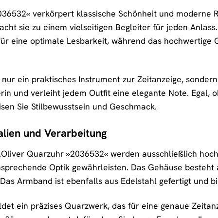
036532« verkörpert klassische Schönheit und moderne Ra
t sie zu einem vielseitigen Begleiter für jeden Anlass. 
 für eine optimale Lesbarkeit, während das hochwertige
t nur ein praktisches Instrument zur Zeitanzeige, sonder
erin und verleiht jedem Outfit eine elegante Note. Egal,
isen Sie Stilbewusstsein und Geschmack.
lien und Verarbeitung
s.Oliver Quarzuhr »2036532« werden ausschließlich hoch
sprechende Optik gewährleisten. Das Gehäuse besteht a
Das Armband ist ebenfalls aus Edelstahl gefertigt und 
ldet ein präzises Quarzwerk, das für eine genaue Zeitanz