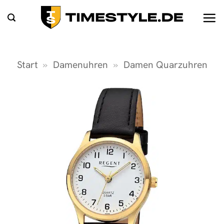
Zum
Inhalt
springen
Start
»
Damenuhren
»
Damen Quarzuhren