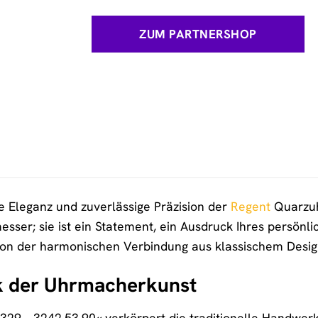
ZUM PARTNERSHOP
se Eleganz und zuverlässige Präzision der
Regent
Quarzuh
messer; sie ist ein Statement, ein Ausdruck Ihres persönl
 von der harmonischen Verbindung aus klassischem Desi
k der Uhrmacherkunst
29 – 3242.53.90« verkörpert die traditionelle Handwerk