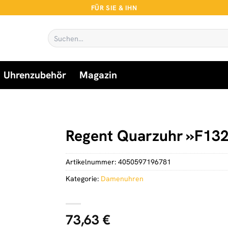
FÜR SIE & IHN
Suchen
nach:
Uhrenzubehör
Magazin
Regent Quarzuhr »F132
Artikelnummer:
4050597196781
Kategorie:
Damenuhren
73,63
€