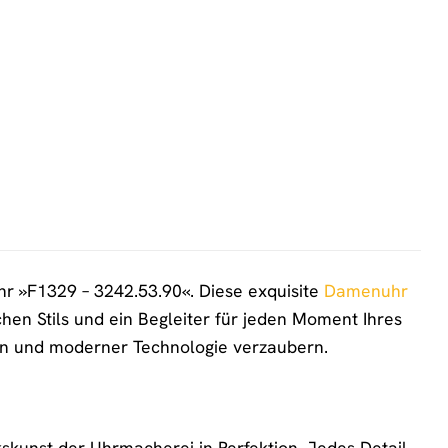
r »F1329 – 3242.53.90«. Diese exquisite
Damenuhr
ichen Stils und ein Begleiter für jeden Moment Ihres
gn und moderner Technologie verzaubern.
skunst der Uhrmacherei in Perfektion. Jedes Detail,