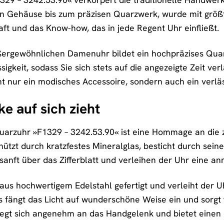
n Gehäuse bis zum präzisen Quarzwerk, wurde mit größter
aft und das Know-how, das in jede Regent Uhr einfließt.
ßergewöhnlichen Damenuhr bildet ein hochpräzises Quarz
sigkeit, sodass Sie sich stets auf die angezeigte Zeit v
ht nur ein modisches Accessoire, sondern auch ein verläs
ke auf sich zieht
uarzuhr »F1329 – 3242.53.90« ist eine Hommage an die z
chützt durch kratzfestes Mineralglas, besticht durch seine
sanft über das Zifferblatt und verleihen der Uhr eine an
us hochwertigem Edelstahl gefertigt und verleiht der Uh
fängt das Licht auf wunderschöne Weise ein und sorgt 
miegt sich angenehm an das Handgelenk und bietet einen