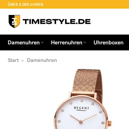
Zum
ÜBER 5.000 UHREN
Inhalt
springen
Damenuhren
Herrenuhren
Uhrenboxen
Start
»
Damenuhren