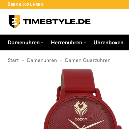
Zum
ÜBER 5.000 UHREN
Inhalt
springen
Damenuhren
Herrenuhren
Uhrenboxen
Start
»
Damenuhren
»
Damen Quarzuhren