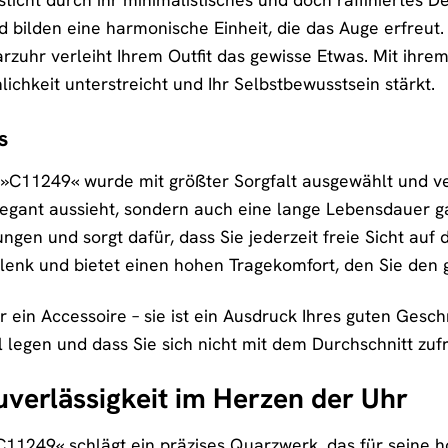
bilden eine harmonische Einheit, die das Auge erfreut. 
arzuhr verleiht Ihrem Outfit das gewisse Etwas. Mit ihrem 
nlichkeit unterstreicht und Ihr Selbstbewusstsein stärkt.
s
»C11249« wurde mit größter Sorgfalt ausgewählt und v
elegant aussieht, sondern auch eine lange Lebensdauer ga
ungen und sorgt dafür, dass Sie jederzeit freie Sicht au
enk und bietet einen hohen Tragekomfort, den Sie den
r ein Accessoire – sie ist ein Ausdruck Ihres guten Gesch
l legen und dass Sie sich nicht mit dem Durchschnitt zuf
uverlässigkeit im Herzen der Uhr
1249« schlägt ein präzises Quarzwerk, das für seine ho