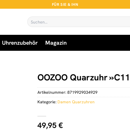
FÜR SIE & IHN
Suchen
nach:
Uhrenzubehör
Magazin
OOZOO Quarzuhr »C11
Artikelnummer:
8719929034929
Kategorie:
Damen Quarzuhren
49,95
€