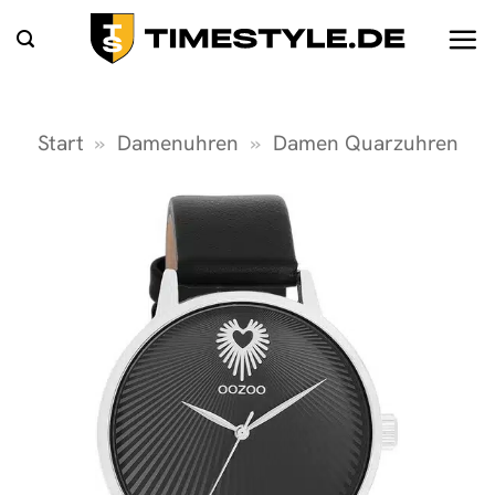
Zum
Inhalt
springen
Start
»
Damenuhren
»
Damen Quarzuhren