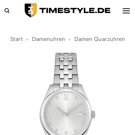
Zum
Inhalt
springen
Start
»
Damenuhren
»
Damen Quarzuhren