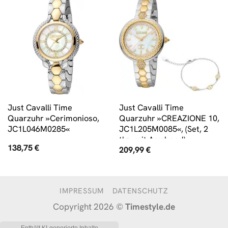
Just Cavalli Time
Just Cavalli Time
Quarzuhr »Cerimonioso,
Quarzuhr »CREAZIONE 10,
JC1L046M0285«
JC1L205M0085«, (Set, 2
tlg., mit Armband)
138,75
€
209,99
€
IMPRESSUM
DATENSCHUTZ
Copyright 2026 ©
Timestyle.de