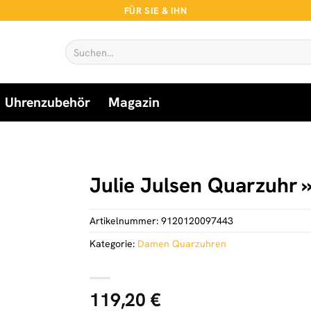
FÜR SIE & IHN
Suchen
nach:
Uhrenzubehör
Magazin
Julie Julsen Quarzuhr 
Artikelnummer:
9120120097443
Kategorie:
Damen Quarzuhren
119,20
€