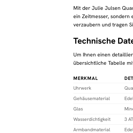
Mit der Julie Julsen Quar
ein Zeitmesser, sondern e
verzaubern und tragen S
Technische Dat
Um Ihnen einen detaillie
übersichtliche Tabelle m
MERKMAL
DET
Uhrwerk
Qua
Gehäusematerial
Edel
Glas
Min
Wasserdichtigkeit
3 AT
Armbandmaterial
Ede