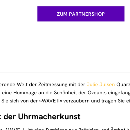
ZUM PARTNERSHOP
ierende Welt der Zeitmessung mit der
Julie Julsen
Quarzu
ist eine Hommage an die Schönheit der Ozeane, eingefange
 Sie sich von der »WAVE II« verzaubern und tragen Sie 
k der Uhrmacherkunst
r »WAVE II« ist eine Symbiose aus Präzision und Ästheti