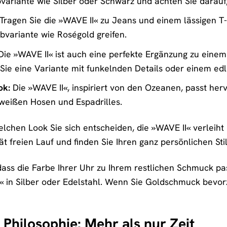
bvariante wie Silber oder Schwarz und achten Sie darauf,
Tragen Sie die »WAVE II« zu Jeans und einem lässigen T-
rbvariante wie Roségold greifen.
ie »WAVE II« ist auch eine perfekte Ergänzung zu eine
 Sie eine Variante mit funkelnden Details oder einem e
ok:
Die »WAVE II«, inspiriert von den Ozeanen, passt her
, weißen Hosen und Espadrilles.
lchen Look Sie sich entscheiden, die »WAVE II« verleiht 
tät freien Lauf und finden Sie Ihren ganz persönlichen St
dass die Farbe Ihrer Uhr zu Ihrem restlichen Schmuck pa
« in Silber oder Edelstahl. Wenn Sie Goldschmuck bevor
 Philosophie: Mehr als nur Zeit