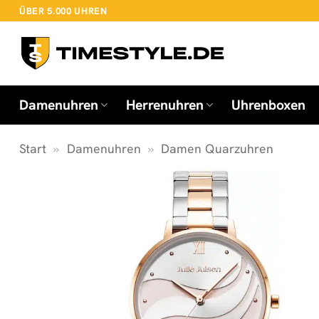
Zum
ÜBER 5.000 UHREN
Inhalt
springen
Damenuhren
Herrenuhren
Uhrenboxen
Start
»
Damenuhren
»
Damen Quarzuhren