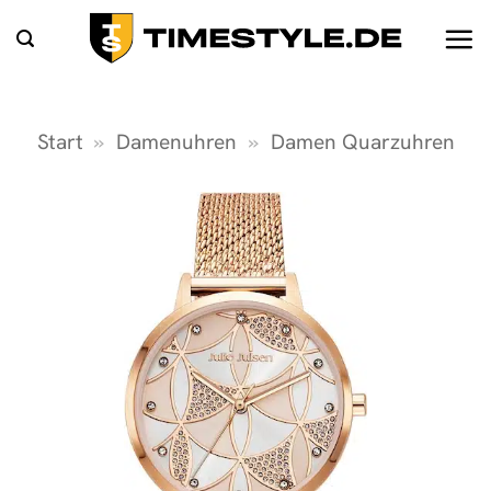
Zum
Inhalt
springen
Start
»
Damenuhren
»
Damen Quarzuhren