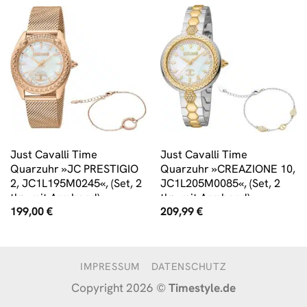
Just Cavalli Time
Just Cavalli Time
Quarzuhr »JC PRESTIGIO
Quarzuhr »CREAZIONE 10,
2, JC1L195M0245«, (Set, 2
JC1L205M0085«, (Set, 2
tlg., mit Armband)
tlg., mit Armband)
199,00
€
209,99
€
IMPRESSUM
DATENSCHUTZ
Copyright 2026 ©
Timestyle.de