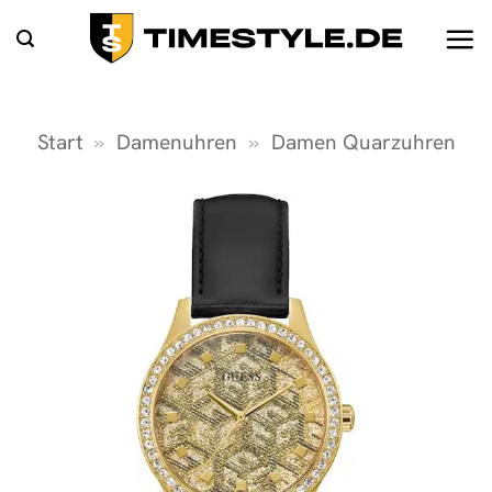
Zum
Inhalt
springen
Start
»
Damenuhren
»
Damen Quarzuhren