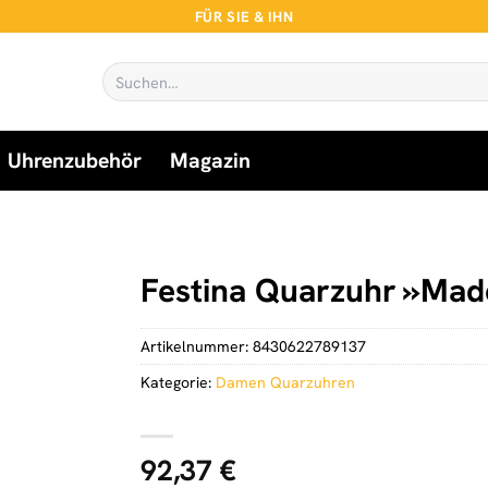
FÜR SIE & IHN
Suchen
nach:
Uhrenzubehör
Magazin
Festina Quarzuhr »Mad
Artikelnummer:
8430622789137
Kategorie:
Damen Quarzuhren
92,37
€