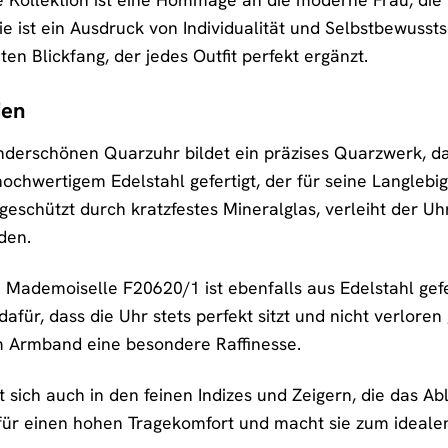
ie ist ein Ausdruck von Individualität und Selbstbewusstse
n Blickfang, der jedes Outfit perfekt ergänzt.
ien
derschönen Quarzuhr bildet ein präzises Quarzwerk, das
hochwertigem Edelstahl gefertigt, der für seine Langlebi
geschützt durch kratzfestes Mineralglas, verleiht der Uh
den.
Mademoiselle F20620/1 ist ebenfalls aus Edelstahl gefer
dafür, dass die Uhr stets perfekt sitzt und nicht verlor
m Armband eine besondere Raffinesse.
gt sich auch in den feinen Indizes und Zeigern, die das
 für einen hohen Tragekomfort und macht sie zum idealen