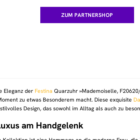
ZUM PARTNERSHOP
se Eleganz der
Festina
Quarzuhr »Mademoiselle, F20620/1«
 Moment zu etwas Besonderem macht. Diese exquisite
Da
tilvolles Design, das sowohl im Alltag als auch zu beso
Luxus am Handgelenk
 Kollektion ist eine Hommage an die moderne Frau, die We