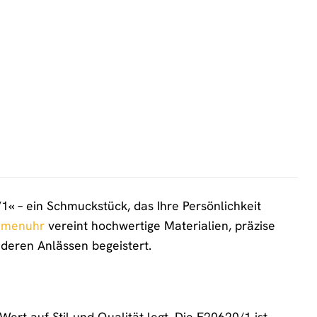
 – ein Schmuckstück, das Ihre Persönlichkeit
menuhr
vereint hochwertige Materialien, präzise
nderen Anlässen begeistert.
rt auf Stil und Qualität legt. Die F20620/1 ist