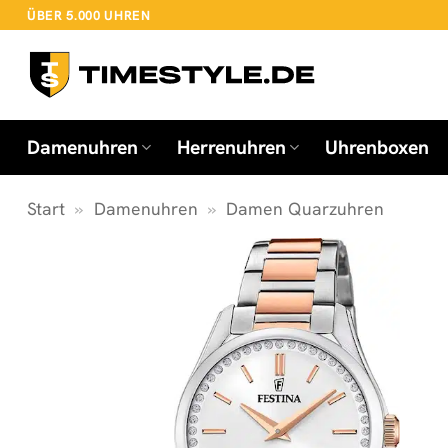
Zum
ÜBER 5.000 UHREN
Inhalt
springen
Damenuhren
Herrenuhren
Uhrenboxen
Start
»
Damenuhren
»
Damen Quarzuhren