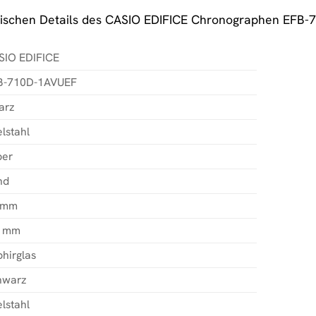
chnischen Details des CASIO EDIFICE Chronographen EFB
SIO EDIFICE
B-710D-1AVUEF
arz
lstahl
ber
nd
 mm
7 mm
hirglas
hwarz
lstahl