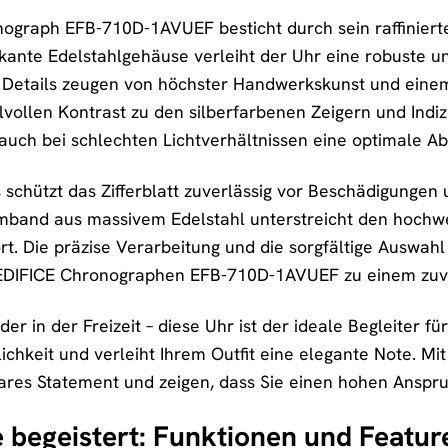
graph EFB-710D-1AVUEF besticht durch sein raffiniertes
kante Edelstahlgehäuse verleiht der Uhr eine robuste un
en Details zeugen von höchster Handwerkskunst und eine
stilvollen Kontrast zu den silberfarbenen Zeigern und Ind
auch bei schlechten Lichtverhältnissen eine optimale Ab
s schützt das Zifferblatt zuverlässig vor Beschädigungen
rmband aus massivem Edelstahl unterstreicht den hochwe
 Die präzise Verarbeitung und die sorgfältige Auswahl
IFICE Chronographen EFB-710D-1AVUEF zu einem zuverl
r in der Freizeit – diese Uhr ist der ideale Begleiter für 
nlichkeit und verleiht Ihrem Outfit eine elegante Note
ares Statement und zeigen, dass Sie einen hohen Anspr
e begeistert: Funktionen und Featur