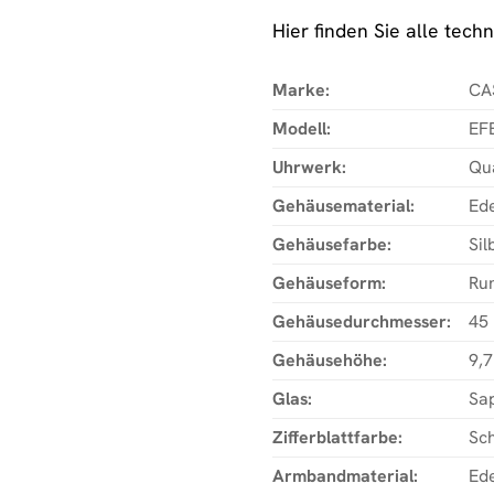
Hier finden Sie alle te
Marke:
CA
Modell:
EF
Uhrwerk:
Qu
Gehäusematerial:
Ede
Gehäusefarbe:
Sil
Gehäuseform:
Ru
Gehäusedurchmesser:
45
Gehäusehöhe:
9,
Glas:
Sap
Zifferblattfarbe:
Sc
Armbandmaterial:
Ede