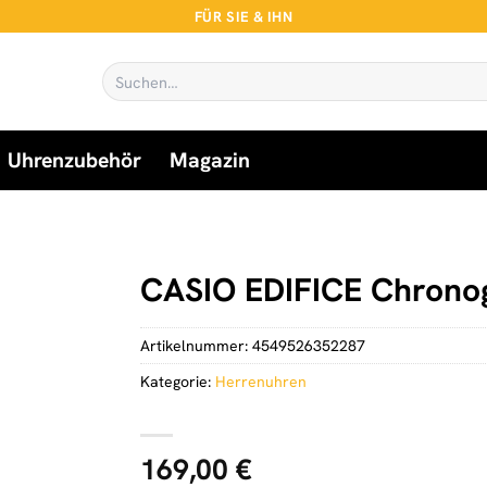
FÜR SIE & IHN
Suchen
nach:
Uhrenzubehör
Magazin
CASIO EDIFICE Chrono
Artikelnummer:
4549526352287
Kategorie:
Herrenuhren
169,00
€