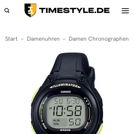
Zum
Inhalt
springen
Start
»
Damenuhren
»
Damen Chronographen