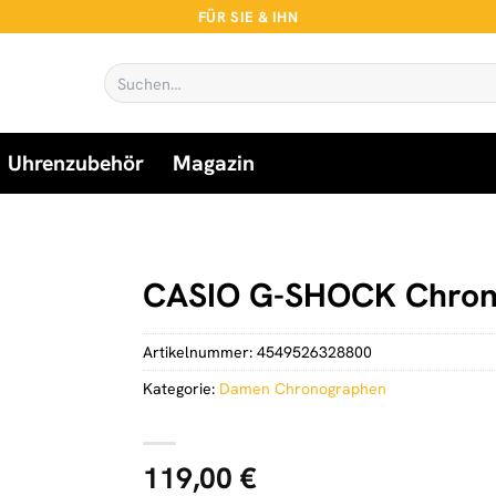
FÜR SIE & IHN
Suchen
nach:
Uhrenzubehör
Magazin
CASIO G-SHOCK Chron
Artikelnummer:
4549526328800
Kategorie:
Damen Chronographen
119,00
€