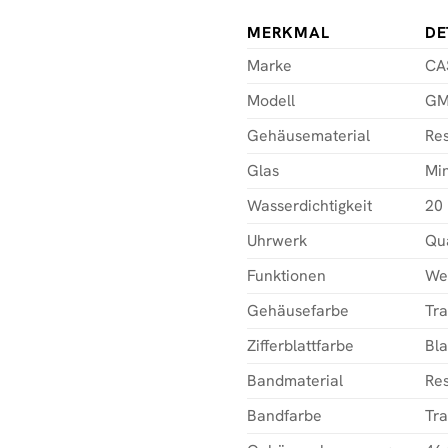
MERKMAL
DE
Marke
CA
Modell
GM
Gehäusematerial
Res
Glas
Min
Wasserdichtigkeit
20
Uhrwerk
Qu
Funktionen
Wel
Gehäusefarbe
Tr
Zifferblattfarbe
Bl
Bandmaterial
Res
Bandfarbe
Tr