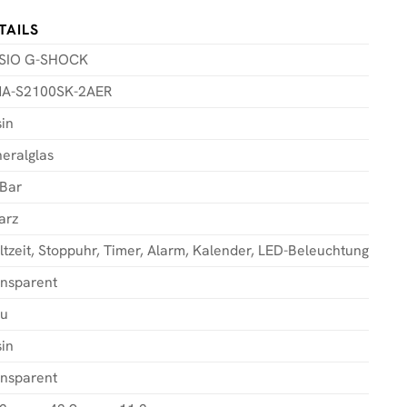
TAILS
SIO G-SHOCK
A-S2100SK-2AER
in
eralglas
 Bar
arz
tzeit, Stoppuhr, Timer, Alarm, Kalender, LED-Beleuchtung
ansparent
au
in
ansparent