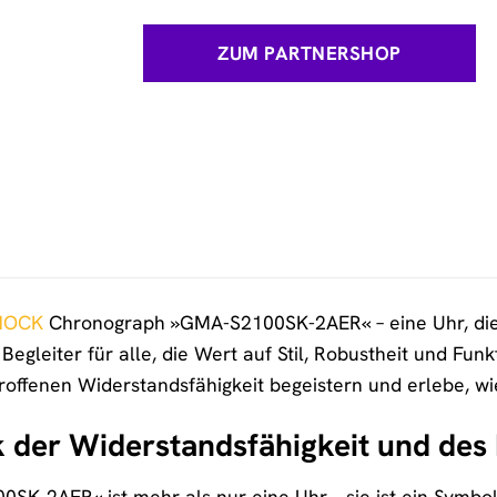
ZUM PARTNERSHOP
HOCK
Chronograph »GMA-S2100SK-2AER« – eine Uhr, die n
e Begleiter für alle, die Wert auf Stil, Robustheit und Fun
roffenen Widerstandsfähigkeit begeistern und erlebe, wie
 der Widerstandsfähigkeit und des
-2AER« ist mehr als nur eine Uhr – sie ist ein Symbol fü