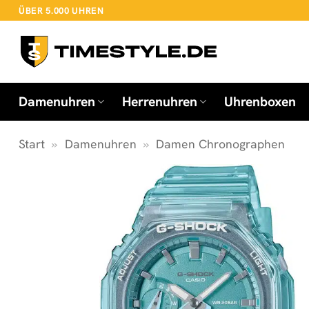
Zum
ÜBER 5.000 UHREN
Inhalt
springen
Damenuhren
Herrenuhren
Uhrenboxen
Start
»
Damenuhren
»
Damen Chronographen