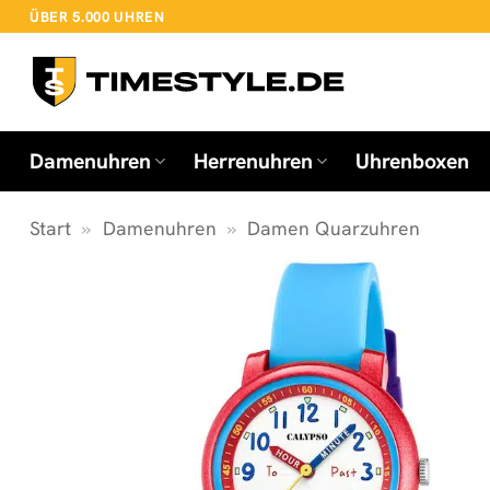
Zum
ÜBER 5.000 UHREN
Inhalt
springen
Damenuhren
Herrenuhren
Uhrenboxen
Start
»
Damenuhren
»
Damen Quarzuhren