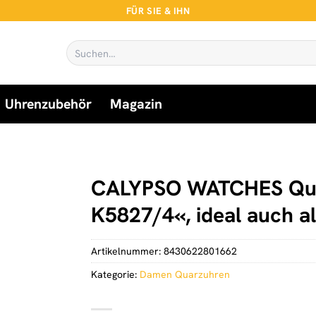
FÜR SIE & IHN
Suchen
nach:
Uhrenzubehör
Magazin
CALYPSO WATCHES Quar
K5827/4«, ideal auch a
Artikelnummer:
8430622801662
Kategorie:
Damen Quarzuhren