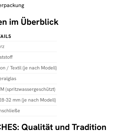
Verpackung
en im Überblick
AILS
rz
tstoff
kon / Textil (je nach Modell)
eralglas
M (spritzwassergeschützt)
 28-32 mm (je nach Modell)
nschließe
S: Qualität und Tradition