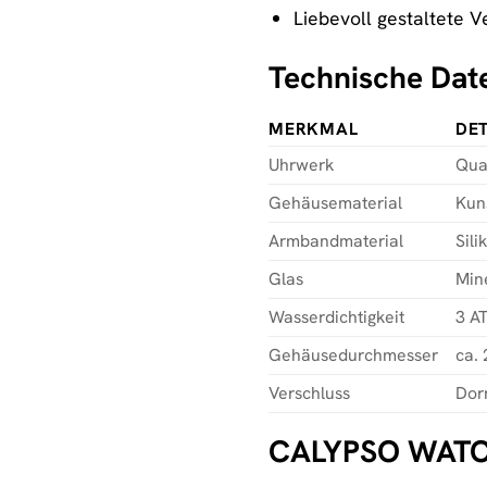
Liebevoll gestaltete 
Technische Dat
MERKMAL
DET
Uhrwerk
Qua
Gehäusematerial
Kuns
Armbandmaterial
Sili
Glas
Min
Wasserdichtigkeit
3 AT
Gehäusedurchmesser
ca.
Verschluss
Dor
CALYPSO WATCHE