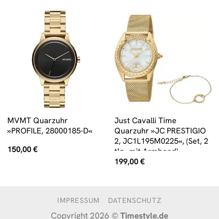
MVMT Quarzuhr
Just Cavalli Time
»PROFILE, 28000185-D«
Quarzuhr »JC PRESTIGIO
2, JC1L195M0225«, (Set, 2
150,00
€
tlg., mit Armband)
199,00
€
IMPRESSUM
DATENSCHUTZ
Copyright 2026 ©
Timestyle.de