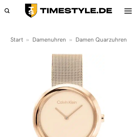
Zum
Inhalt
springen
Start
»
Damenuhren
»
Damen Quarzuhren