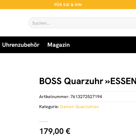
FÜR SIE & IHN
Suchen
nach:
Uhrenzubehör
Magazin
BOSS Quarzuhr »ESSEN
Artikelnummer:
7613272527194
Kategorie:
Damen Quarzuhren
179,00
€