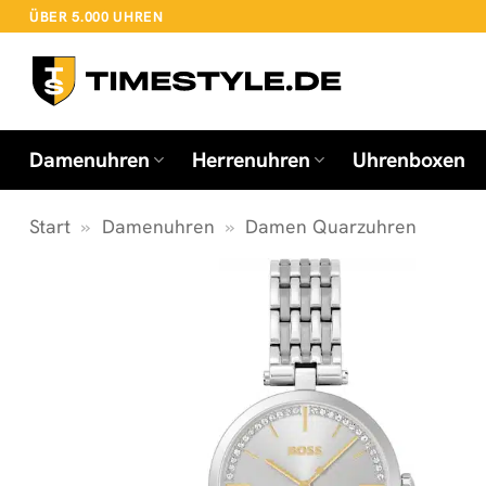
Zum
ÜBER 5.000 UHREN
Inhalt
springen
Damenuhren
Herrenuhren
Uhrenboxen
Start
»
Damenuhren
»
Damen Quarzuhren