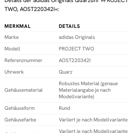
Details der adidas Originals Quarzuhr »PROJECT
TWO, AOST220342I«:
MERKMAL
DETAILS
Marke
adidas Originals
Modell
PROJECT TWO
Referenznummer
AOST220342I
Uhrwerk
Quarz
Robustes Material (genaue
Gehäusematerial
Materialangabe je nach
Modellvariante)
Gehäuseform
Rund
Gehäusefarbe
Variiert je nach Modellvariante
Variiert je nach Modellvariante