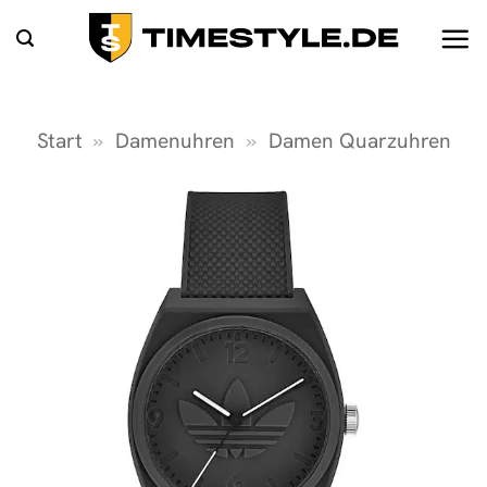
Zum
Inhalt
springen
Start
»
Damenuhren
»
Damen Quarzuhren