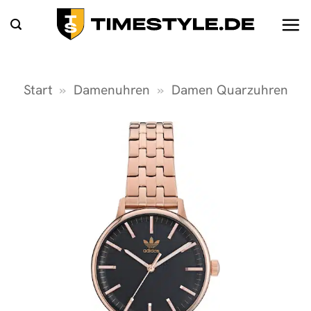
Zum
Inhalt
springen
Start
»
Damenuhren
»
Damen Quarzuhren