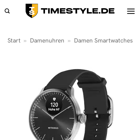
Zum
Inhalt
springen
Start
»
Damenuhren
»
Damen Smartwatches