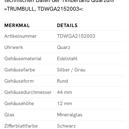
technischen Daten der Timberland Quarzuhr
»TRUMBULL, TDWGA2152003«:
MERKMAL
DETAILS
Artikelnummer
TDWGA2152003
Uhrwerk
Quarz
Gehäusematerial
Edelstahl
Gehäusefarbe
Silber / Grau
Gehäuseform
Rund
Gehäusedurchmesser
44 mm
Gehäusehöhe
12 mm
Glas
Mineralglas
Zifferblattfarbe
Schwarz