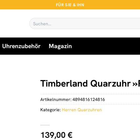
FÜR SIE & IHN
Suchen
nach:
Uhrenzubehör
Magazin
Timberland Quarzuhr
Artikelnummer:
4894816124816
Kategorie:
Herren Quarzuhren
139,00
€