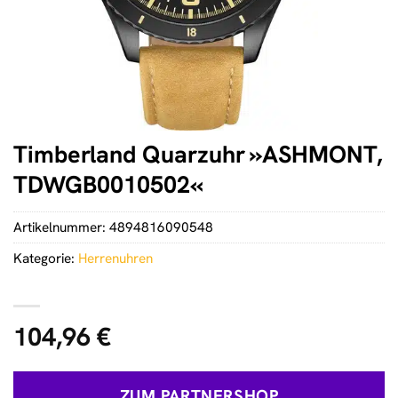
Timberland Quarzuhr »ASHMONT,
TDWGB0010502«
Artikelnummer:
4894816090548
Kategorie:
Herrenuhren
104,96
€
ZUM PARTNERSHOP