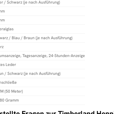
er / Schwarz (je nach Ausführung)
mm
mm
eralglas
warz / Blau / Braun (je nach Ausführung)
rz
umsanzeige, Tagesanzeige, 24-Stunden-Anzeige
tes Leder
un / Schwarz (je nach Ausführung)
nschließe
TM (50 Meter)
 80 Gramm
stellte Fragen zur Timberland Hennik