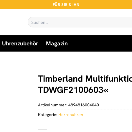
FÜR SIE & IHN
Suchen
nach:
Uhrenzubehör
Magazin
Timberland Multifunktio
TDWGF2100603«
Artikelnummer:
4894816004040
Kategorie:
Herrenuhren