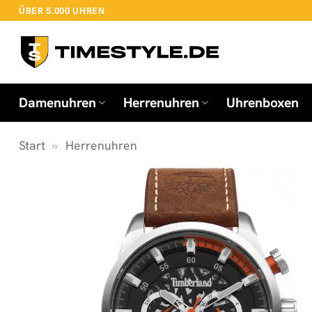
Zum
ÜBER 5.000 UHREN
Inhalt
springen
Damenuhren
Herrenuhren
Uhrenboxen
Start
»
Herrenuhren