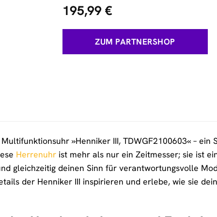
195,99
€
ZUM PARTNERSHOP
Multifunktionsuhr »Henniker III, TDWGF2100603« – ein S
Diese
Herrenuhr
ist mehr als nur ein Zeitmesser; sie ist ei
 und gleichzeitig deinen Sinn für verantwortungsvolle Mo
ails der Henniker III inspirieren und erlebe, wie sie de