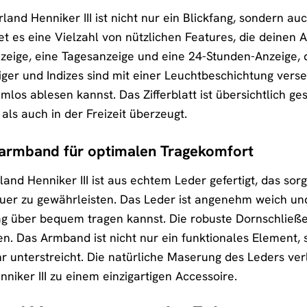
rland Henniker III ist nicht nur ein Blickfang, sondern a
et es eine Vielzahl von nützlichen Features, die deinen A
ige, eine Tagesanzeige und eine 24-Stunden-Anzeige, die
eiger und Indizes sind mit einer Leuchtbeschichtung vers
mlos ablesen kannst. Das Zifferblatt ist übersichtlich ge
als auch in der Freizeit überzeugt.
armband für optimalen Tragekomfort
nd Henniker III ist aus echtem Leder gefertigt, das so
uer zu gewährleisten. Das Leder ist angenehm weich und
g über bequem tragen kannst. Die robuste Dornschließe 
en. Das Armband ist nicht nur ein funktionales Element, s
r unterstreicht. Die natürliche Maserung des Leders ver
niker III zu einem einzigartigen Accessoire.