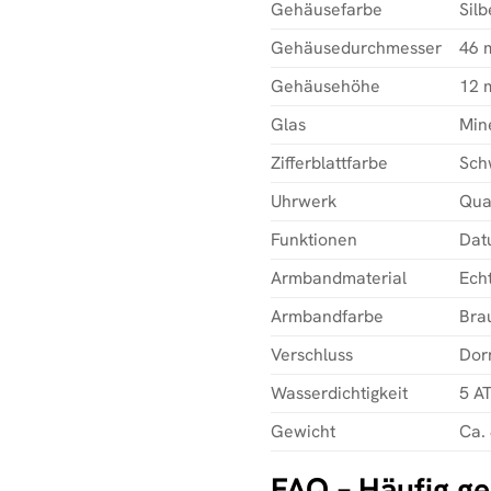
Gehäusefarbe
Silb
Gehäusedurchmesser
46 
Gehäusehöhe
12 
Glas
Min
Zifferblattfarbe
Sch
Uhrwerk
Qua
Funktionen
Dat
Armbandmaterial
Ech
Armbandfarbe
Bra
Verschluss
Dor
Wasserdichtigkeit
5 A
Gewicht
Ca.
FAQ – Häufig ge