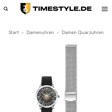
Zum
Inhalt
springen
Start
»
Damenuhren
»
Damen Quarzuhren