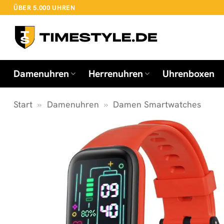
Zum
ÜBER 5.000 UHREN
Inhalt
springen
Damenuhren
Herrenuhren
Uhrenboxen
Start
»
Damenuhren
»
Damen Smartwatches