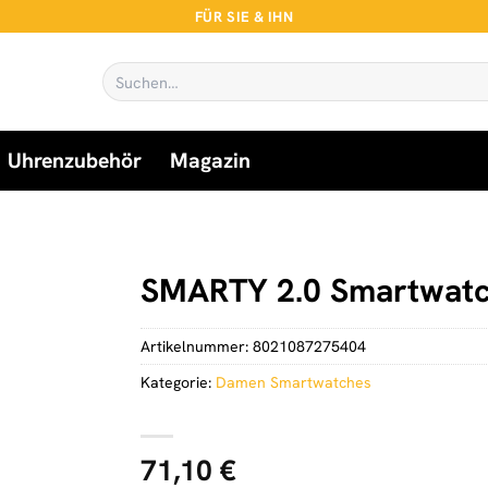
FÜR SIE & IHN
Suchen
nach:
Uhrenzubehör
Magazin
SMARTY 2.0 Smartwat
Artikelnummer:
8021087275404
Kategorie:
Damen Smartwatches
71,10
€