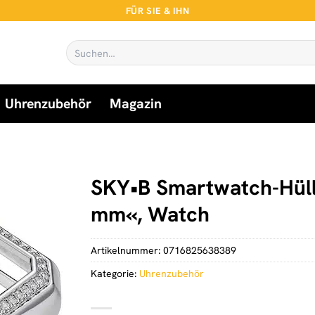
FÜR SIE & IHN
Suchen
nach:
Uhrenzubehör
Magazin
SKY•B Smartwatch-Hül
mm«, Watch
Artikelnummer:
0716825638389
Kategorie:
Uhrenzubehör