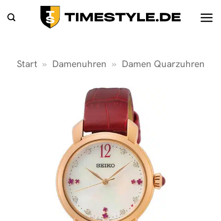
Zum
Inhalt
springen
Start
»
Damenuhren
»
Damen Quarzuhren