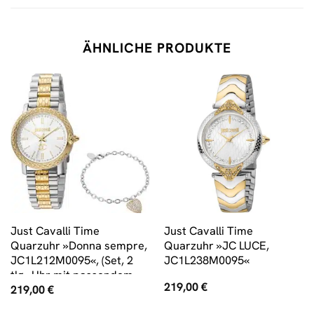
ÄHNLICHE PRODUKTE
Just Cavalli Time
Just Cavalli Time
Quarzuhr »Donna sempre,
Quarzuhr »JC LUCE,
JC1L212M0095«, (Set, 2
JC1L238M0095«
tlg., Uhr mit passendem
219,00
€
219,00
€
Schmuckarmband)