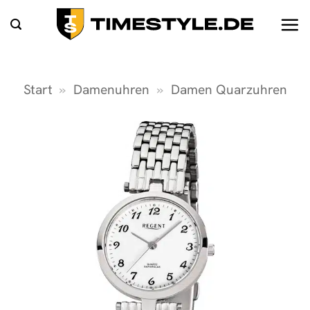
Zum
Inhalt
springen
Start
»
Damenuhren
»
Damen Quarzuhren