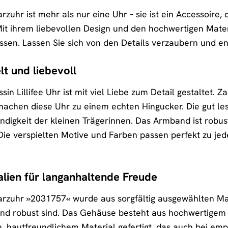
arzuhr ist mehr als nur eine Uhr – sie ist ein Accessoire,
t ihrem liebevollen Design und den hochwertigen Materia
sen. Lassen Sie sich von den Details verzaubern und e
lt und liebevoll
ssin Lillifee Uhr ist mit viel Liebe zum Detail gestaltet.
t machen diese Uhr zu einem echten Hingucker. Die gut l
ändigkeit der kleinen Trägerinnen. Das Armband ist rob
Die verspielten Motive und Farben passen perfekt zu je
lien für langanhaltende Freude
uarzuhr »2031757« wurde aus sorgfältig ausgewählten Mat
nd robust sind. Das Gehäuse besteht aus hochwertigem M
 hautfreundlichem Material gefertigt, das auch bei emp