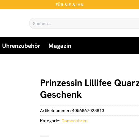
FÜR SIE & IHN
Suchen
nach:
Uhrenzubehör
Magazin
Prinzessin Lillifee Qua
Geschenk
Artikelnummer:
4056867028813
Kategorie:
Damenuhren