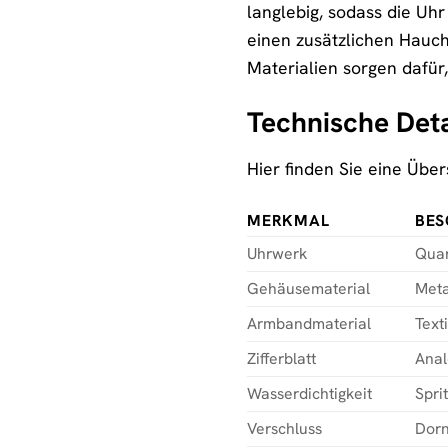
langlebig, sodass die Uh
einen zusätzlichen Hauch
Materialien sorgen dafür
Technische Deta
Hier finden Sie eine Über
MERKMAL
BES
Uhrwerk
Qua
Gehäusematerial
Meta
Armbandmaterial
Text
Zifferblatt
Anal
Wasserdichtigkeit
Spri
Verschluss
Dorn