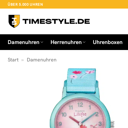
Zum
ÜBER 5.000 UHREN
Inhalt
springen
Damenuhren
Herrenuhren
Uhrenboxen
Start
»
Damenuhren