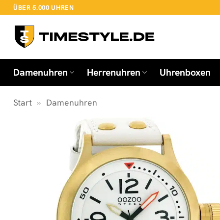
Zum
ÜBER 5.000 UHREN
Inhalt
springen
Damenuhren
Herrenuhren
Uhrenboxen
Start
»
Damenuhren