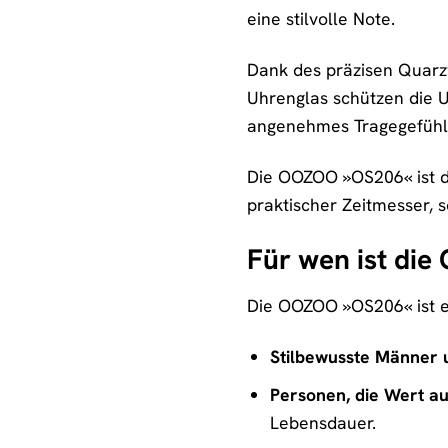
eine stilvolle Note.
Dank des präzisen Quarzw
Uhrenglas schützen die 
angenehmes Tragegefühl 
Die OOZOO »OS206« ist die
praktischer Zeitmesser, so
Für wen ist di
Die OOZOO »OS206« ist eine
Stilbewusste Männer 
Personen, die Wert au
Lebensdauer.