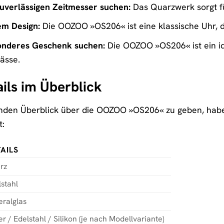
uverlässigen Zeitmesser suchen:
Das Quarzwerk sorgt fü
em Design:
Die OOZOO »OS206« ist eine klassische Uhr, 
sonderes Geschenk suchen:
Die OOZOO »OS206« ist ein i
ässe.
ils im Überblick
den Überblick über die OOZOO »OS206« zu geben, haben w
t:
AILS
rz
stahl
eralglas
r / Edelstahl / Silikon (je nach Modellvariante)