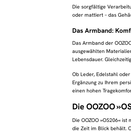
Die sorgfältige Verarbei
oder mattiert – das Gehäu
Das Armband: Komfo
Das Armband der OOZOO »O
ausgewählten Materialie
Lebensdauer. Gleichzeiti
Ob Leder, Edelstahl oder
Ergänzung zu Ihrem persö
einen hohen Tragekomfor
Die OOZOO »OS20
Die OOZOO »OS206« ist meh
die Zeit im Blick behält. 