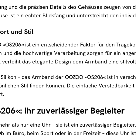
tung und die präzisen Details des Gehäuses zeugen von
se ist ein echter Blickfang und unterstreicht den individu
rt und Stil
S206« ist ein entscheidender Faktor für den Tragekomfo
n und die hochwertige Verarbeitung sorgen für ein ange
g verleiht das elegante Design dem Armband eine stilvol
 Silikon – das Armband der OOZOO »OS206« ist in verschi
nlichen Stil finden können. Die einfache Verstellbarkei
t.
6«: Ihr zuverlässiger Begleiter
r als nur eine Uhr – sie ist ein zuverlässiger Begleiter,
Ob im Büro, beim Sport oder in der Freizeit – diese Uhr is