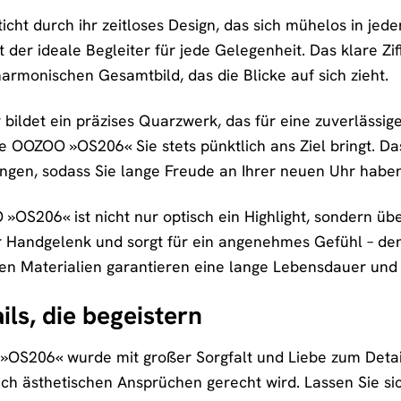
ht durch ihr zeitloses Design, das sich mühelos in jeden
st der ideale Begleiter für jede Gelegenheit. Das klare Zi
rmonischen Gesamtbild, das die Blicke auf sich zieht.
 bildet ein präzises Quarzwerk, das für eine zuverlässig
e OOZOO »OS206« Sie stets pünktlich ans Ziel bringt. Da
ngen, sodass Sie lange Freude an Ihrer neuen Uhr habe
OS206« ist nicht nur optisch ein Highlight, sondern üb
hr Handgelenk und sorgt für ein angenehmes Gefühl – de
ten Materialien garantieren eine lange Lebensdauer und
ls, die begeistern
OS206« wurde mit großer Sorgfalt und Liebe zum Detail g
auch ästhetischen Ansprüchen gerecht wird. Lassen Sie s