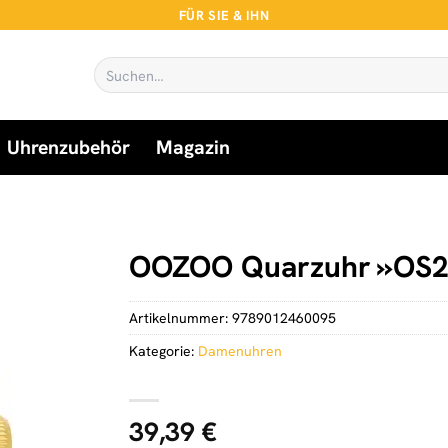
FÜR SIE & IHN
Suchen
nach:
Uhrenzubehör
Magazin
OOZOO Quarzuhr »OS
Artikelnummer:
9789012460095
Kategorie:
Damenuhren
39,39
€