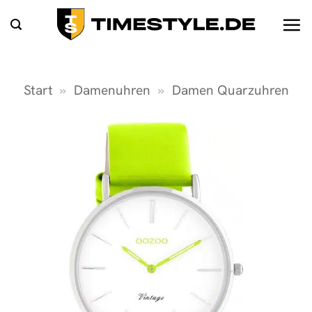
Zum
Inhalt
springen
Start
»
Damenuhren
»
Damen Quarzuhren