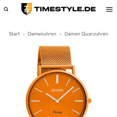
Zum
Inhalt
springen
Start
»
Damenuhren
»
Damen Quarzuhren