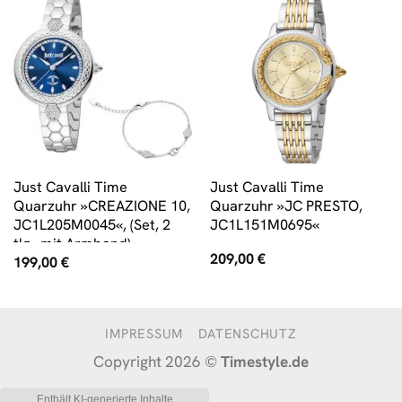
Just Cavalli Time
Just Cavalli Time
Quarzuhr »CREAZIONE 10,
Quarzuhr »JC PRESTO,
JC1L205M0045«, (Set, 2
JC1L151M0695«
tlg., mit Armband)
209,00
€
199,00
€
IMPRESSUM
DATENSCHUTZ
Copyright 2026 ©
Timestyle.de