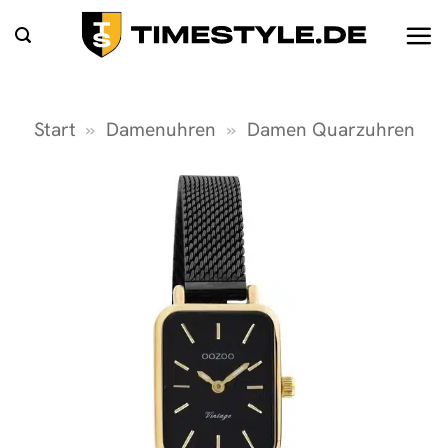
Zum
Inhalt
springen
Start
»
Damenuhren
»
Damen Quarzuhren