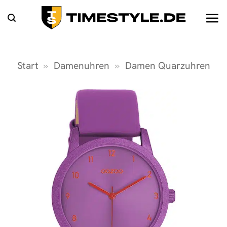
Zum
Inhalt
springen
Start
»
Damenuhren
»
Damen Quarzuhren