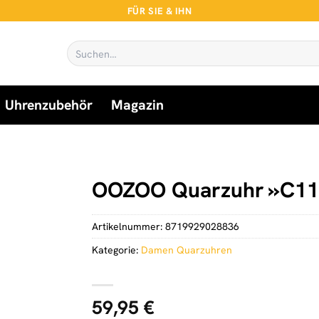
FÜR SIE & IHN
Suchen
nach:
Uhrenzubehör
Magazin
OOZOO Quarzuhr »C11
Artikelnummer:
8719929028836
Kategorie:
Damen Quarzuhren
59,95
€