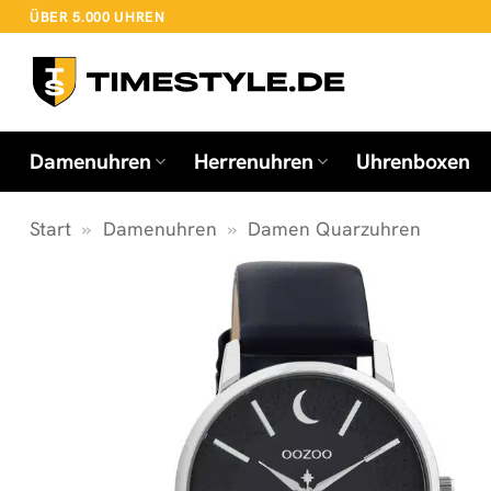
Zum
ÜBER 5.000 UHREN
Inhalt
springen
Damenuhren
Herrenuhren
Uhrenboxen
Start
»
Damenuhren
»
Damen Quarzuhren