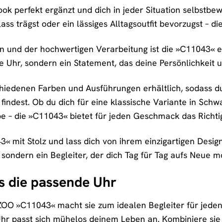
ok perfekt ergänzt und dich in jeder Situation selbstbewu
ss trägst oder ein lässiges Alltagsoutfit bevorzugst – d
ign und der hochwertigen Verarbeitung ist die »C11043«
eine Uhr, sondern ein Statement, das deine Persönlichkeit
chiedenen Farben und Ausführungen erhältlich, sodass d
indest. Ob du dich für eine klassische Variante in Schwa
be – die »C11043« bietet für jeden Geschmack das Richti
 mit Stolz und lass dich von ihrem einzigartigen Design
, sondern ein Begleiter, der dich Tag für Tag aufs Neue mo
s die passende Uhr
OZOO »C11043« macht sie zum idealen Begleiter für jede
 Uhr passt sich mühelos deinem Leben an. Kombiniere sie