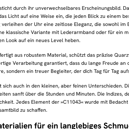
cht durch ihr unverwechselbares Erscheinungsbild. Das Z
t das Licht auf eine Weise ein, die jeden Blick zu einem
erleihen der Uhr eine zeitlose Eleganz, die sowohl im Bü
ine klassische Variante mit Lederarmband oder für ein 
en Look auf ein neues Level heben.
ertigt aus robustem Material, schützt das präzise Quarz
tige Verarbeitung garantiert, dass du lange Freude an 
re, sondern ein treuer Begleiter, der dich Tag für Tag auf
t sich auch in den kleinen, aber feinen Unterschieden. Di
leiten sanft über die Stunden und Minuten. Die Indizes, d
lichkeit. Jedes Element der »C11043« wurde mit Bedacht
amtbild zu schaffen.
erialien für ein langlebiges Schm