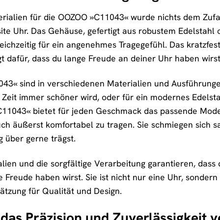
erialien für die OOZOO »C11043« wurde nichts dem Zufa
site Uhr. Das Gehäuse, gefertigt aus robustem Edelstahl 
ichzeitig für ein angenehmes Tragegefühl. Das kratzfeste
 dafür, dass du lange Freude an deiner Uhr haben wirst
43« sind in verschiedenen Materialien und Ausführungen
r Zeit immer schöner wird, oder für ein modernes Edel
»C11043« bietet für jeden Geschmack das passende Model
h äußerst komfortabel zu tragen. Sie schmiegen sich s
 über gerne trägst.
lien und die sorgfältige Verarbeitung garantieren, da
e Freude haben wirst. Sie ist nicht nur eine Uhr, sondern 
tzung für Qualität und Design.
das Präzision und Zuverlässigkeit v