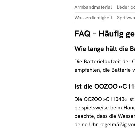
Armbandmaterial
Leder od
Wasserdichtigkeit
Spritzwa
FAQ – Häufig g
Wie lange hält die
Die Batterielaufzeit der
empfehlen, die Batterie
Ist die OOZOO »C11
Die OOZOO »C11043« ist s
beispielsweise beim Hän
beachte, dass die Wasse
deine Uhr regelmäßig vo