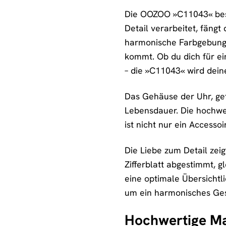
Die OOZOO »C11043« besti
Detail verarbeitet, fäng
harmonische Farbgebung v
kommt. Ob du dich für e
– die »C11043« wird dein
Das Gehäuse der Uhr, gef
Lebensdauer. Die hochwer
ist nicht nur ein Accessoi
Die Liebe zum Detail zeig
Zifferblatt abgestimmt, g
eine optimale Übersicht
um ein harmonisches Ges
Hochwertige Mat