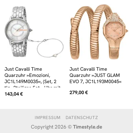
Just Cavalli Time
Just Cavalli Time
Quarzuhr »Emozioni,
Quarzuhr »JUST GLAM
JC1L149M0035«, (Set, 2
EVO 7, JC1L193M0045«
tlg., 2teiliges Set – Uhr mit
279,00
€
143,04
€
passendem
Schmuckarmband)
IMPRESSUM
DATENSCHUTZ
Copyright 2026 ©
Timestyle.de