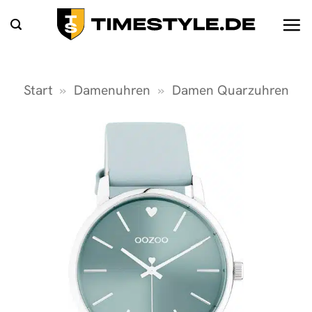
Zum
Inhalt
springen
Start
»
Damenuhren
»
Damen Quarzuhren