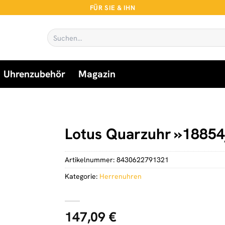
FÜR SIE & IHN
Suchen
nach:
Uhrenzubehör
Magazin
Lotus Quarzuhr »1885
Artikelnummer:
8430622791321
Kategorie:
Herrenuhren
147,09
€