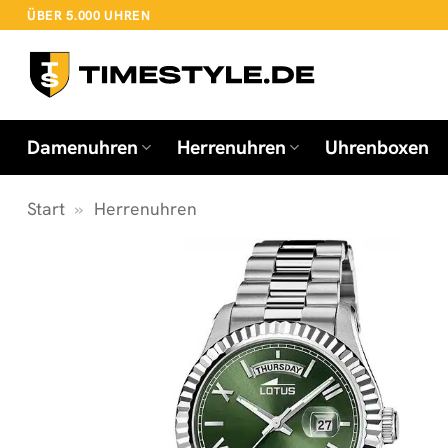
Zum
ÜBER 5.000 UHREN
Inhalt
springen
Damenuhren
Herrenuhren
Uhrenboxen
Start
»
Herrenuhren