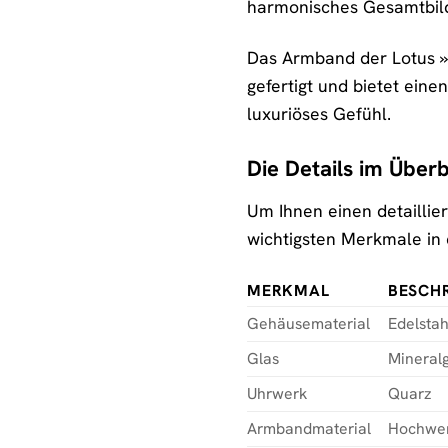
harmonisches Gesamtbil
Das Armband der Lotus »1
gefertigt und bietet ein
luxuriöses Gefühl.
Die Details im Überb
Um Ihnen einen detaillie
wichtigsten Merkmale in 
MERKMAL
BESCH
Gehäusematerial
Edelstah
Glas
Mineralg
Uhrwerk
Quarz
Armbandmaterial
Hochwert