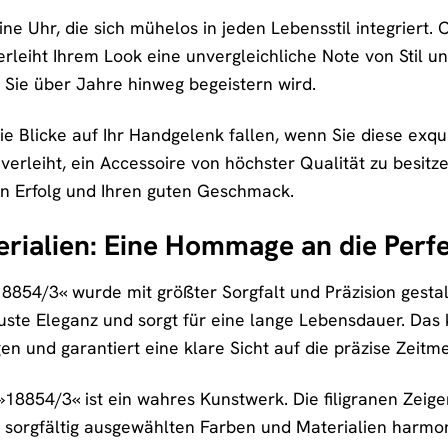
ine Uhr, die sich mühelos in jeden Lebensstil integriert
verleiht Ihrem Look eine unvergleichliche Note von Stil u
er Sie über Jahre hinweg begeistern wird.
 die Blicke auf Ihr Handgelenk fallen, wenn Sie diese exq
verleiht, ein Accessoire von höchster Qualität zu besitz
ren Erfolg und Ihren guten Geschmack.
rialien: Eine Hommage an die Perf
18854/3« wurde mit größter Sorgfalt und Präzision gest
uste Eleganz und sorgt für eine lange Lebensdauer. Das k
 und garantiert eine klare Sicht auf die präzise Zeitm
 »18854/3« ist ein wahres Kunstwerk. Die filigranen Zeige
e sorgfältig ausgewählten Farben und Materialien harmo