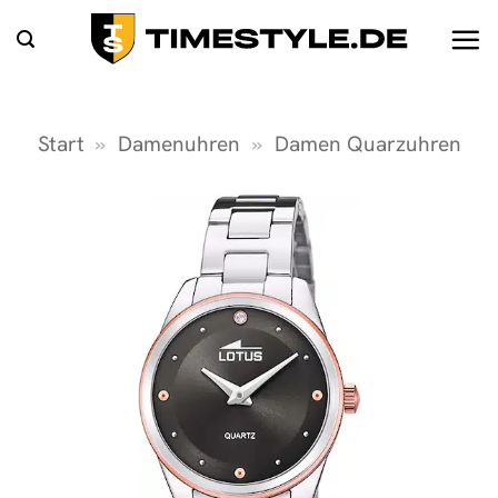
Zum
Inhalt
springen
Start
»
Damenuhren
»
Damen Quarzuhren