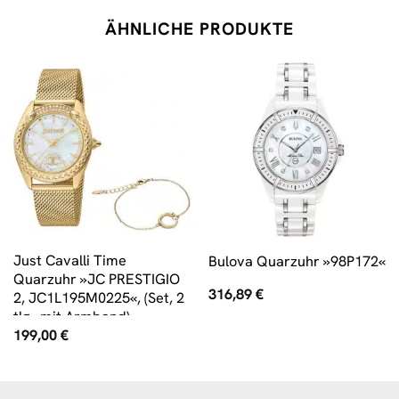
ÄHNLICHE PRODUKTE
Just Cavalli Time
Bulova Quarzuhr »98P172«
Quarzuhr »JC PRESTIGIO
316,89
€
2, JC1L195M0225«, (Set, 2
tlg., mit Armband)
199,00
€