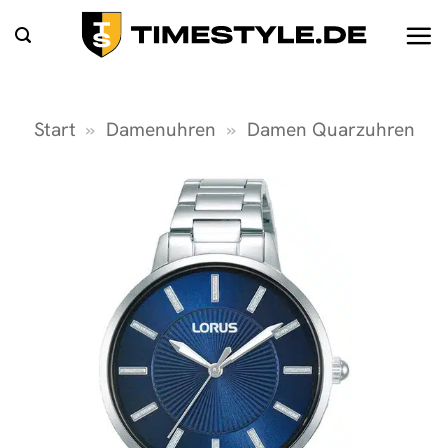
Zum
Inhalt
springen
Start
»
Damenuhren
»
Damen Quarzuhren