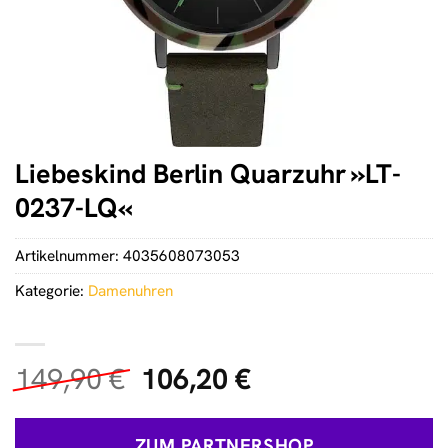
Liebeskind Berlin Quarzuhr »LT-
0237-LQ«
Artikelnummer:
4035608073053
Kategorie:
Damenuhren
Ursprünglicher
Aktueller
149,90
€
106,20
€
Preis
Preis
war:
ist:
ZUM PARTNERSHOP