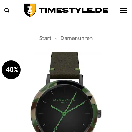
Zum
Inhalt
springen
Start
»
Damenuhren
-40%