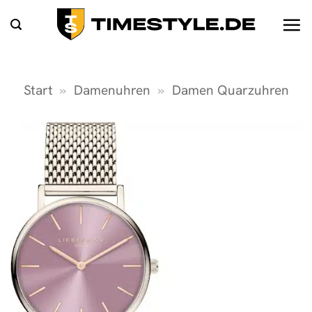
Zum
Inhalt
springen
Start
»
Damenuhren
»
Damen Quarzuhren