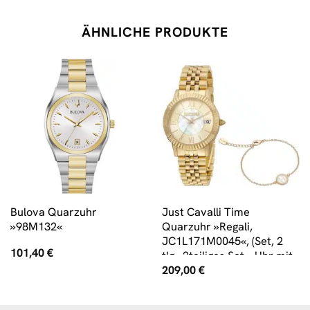
ÄHNLICHE PRODUKTE
Bulova Quarzuhr
Just Cavalli Time
»98M132«
Quarzuhr »Regali,
JC1L171M0045«, (Set, 2
101,40
€
tlg., 2teiliges Set – Uhr mit
209,00
€
passendem
Schmuckarmband)