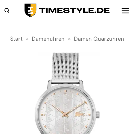
Zum
Inhalt
springen
Start
»
Damenuhren
»
Damen Quarzuhren