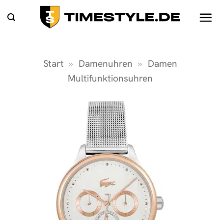
Zum
Inhalt
springen
Start
»
Damenuhren
»
Damen
Multifunktionsuhren